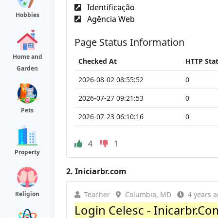
Identificação
Hobbies
Agência Web
Page Status Information
Home and
Checked At
HTTP Sta
Garden
2026-08-02 08:55:52
0
2026-07-27 09:21:53
0
Pets
2026-07-23 06:10:16
0
4
1
Property
2.
Iniciarbr.com
Religion
Teacher
Columbia, MD
4 years 
Login Celesc - Inicarbr.Co