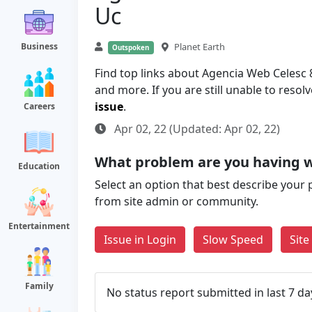
Uc
Business
Planet Earth
Outspoken
Find top links about Agencia Web Celesc 
and more. If you are still unable to reso
issue
.
Careers
Apr 02, 22 (Updated: Apr 02, 22)
What problem are you having w
Education
Select an option that best describe your 
from site admin or community.
Entertainment
Issue in Login
Slow Speed
Sit
Family
No status report submitted in last 7 da