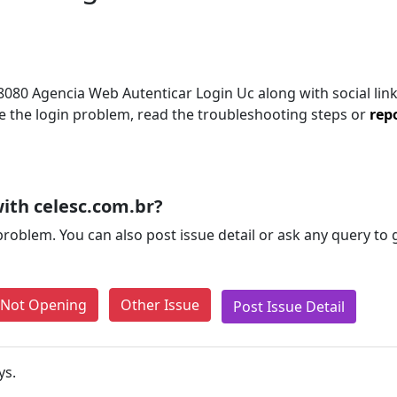
8080 Agencia Web Autenticar Login Uc along with social link
lve the login problem, read the troubleshooting steps or
rep
ith celesc.com.br?
problem. You can also post issue detail or ask any query to
e Not Opening
Other Issue
Post Issue Detail
ys.