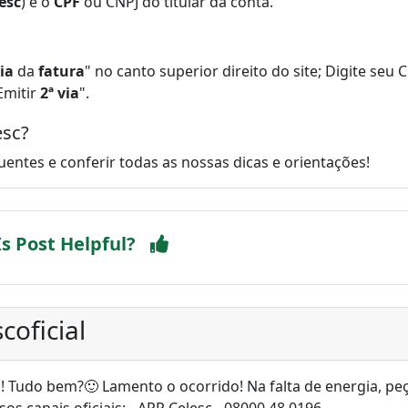
esc
) e o
CPF
ou CNPJ do titular da conta.
via
da
fatura
" no canto superior direito do site; Digite seu C
Emitir
2ª via
".
esc?
entes e conferir todas as nossas dicas e orientações!
Is Post Helpful?
coficial
! Tudo bem?🙂 Lamento o ocorrido! Na falta de energia, pe