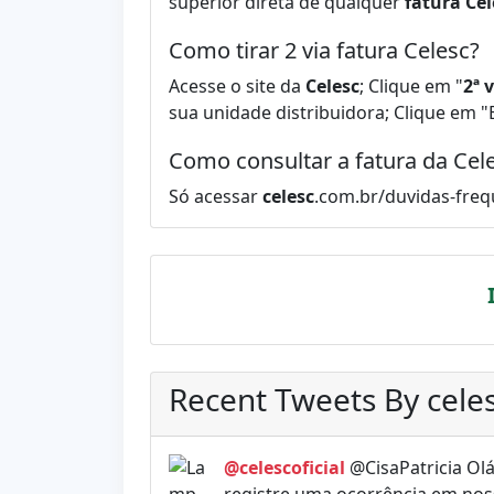
superior direta de qualquer
fatura Cel
Como tirar 2 via fatura Celesc?
Acesse o site da
Celesc
; Clique em "
2ª 
sua unidade distribuidora; Clique em "
Como consultar a fatura da Cel
Só acessar
celesc
.com.br/duvidas-frequ
Recent Tweets By celes
@celescoficial
@CisaPatricia Olá