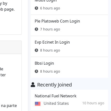
Mubs Login
y by
6 hours ago
web page.
Ple Platoweb Com Login
7 hours ago
Evp Ecinet In Login
8 hours ago
Bbsi Login
de
8 hours ago
 ter
Recently Joined
National Fuel Network
United States
10 hours ago
 na parte