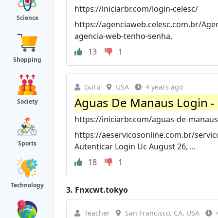
https://iniciarbr.com/login-celesc/
Science
https://agenciaweb.celesc.com.br/Agen
agencia-web-tenho-senha.
13
1
Shopping
Guru
USA
4 years ago
Aguas De Manaus Login - 
Society
https://iniciarbr.com/aguas-de-manaus
https://aeservicosonline.com.br/servi
Sports
Autenticar Login Uc August 26, ...
18
1
Technology
3.
Fnxcwt.tokyo
Teacher
San Francisco, CA, USA