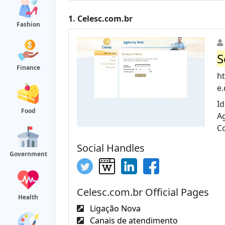
1.
Celesc.com.br
Fashion
S
Finance
h
e
Id
Food
Ag
Co
Social Handles
Government
Celesc.com.br Official Pages
Health
Ligação Nova
Canais de atendimento