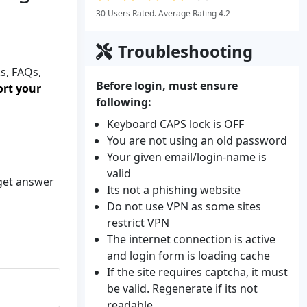
30 Users Rated. Average Rating 4.2
Troubleshooting
s, FAQs,
Before login, must ensure
ort your
following:
Keyboard CAPS lock is OFF
You are not using an old password
Your given email/login-name is
valid
 get answer
Its not a phishing website
Do not use VPN as some sites
restrict VPN
The internet connection is active
and login form is loading cache
If the site requires captcha, it must
be valid. Regenerate if its not
readable