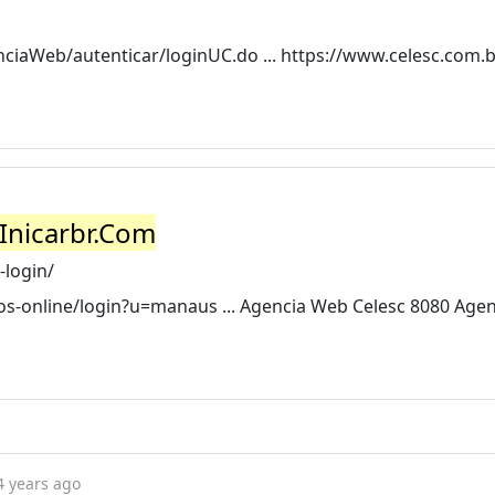
ciaWeb/autenticar/loginUC.do ... https://www.celesc.com.b
Inicarbr.Com
-login/
cos-online/login?u=manaus ... Agencia Web Celesc 8080 Age
4 years ago