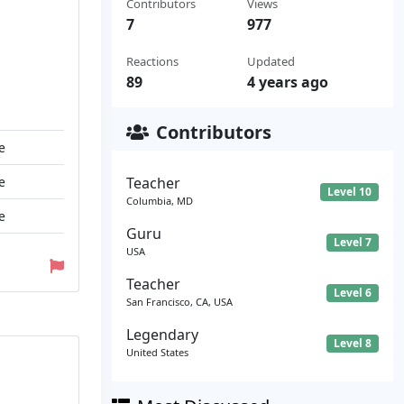
Contributors
Views
7
977
Reactions
Updated
89
4 years ago
Contributors
e
e
Teacher
Level 10
Columbia, MD
e
Guru
Level 7
USA
Teacher
Level 6
San Francisco, CA, USA
Legendary
Level 8
United States