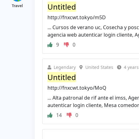
Untitled
Travel
http://fnxcwt.tokyo/m5D
... Cursos de verano uc, Cosecha y posc
agencia web autenticar login cliente, Ag
9
0
Legendary
United States
4 years
Untitled
http://fnxcwt.tokyo/MoQ
... Alta patronal de rif ante el imss, A
autenticar login cliente, Mesa comedor
14
0