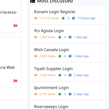
Most Discussed
Konami Login Register
r/acesso-
114,133 Views
4
15 hours ago
Ycs Agoda Login
1,484 Views
4
1 day ago
Wish Canada Login
2,020 Views
4
2 days ago
ncia Web
Tipalti Supplier Login
2,264 Views
4
2 days ago
Ipunishment Login
8,792 Views
3
2 days ago
Riversweeps Login