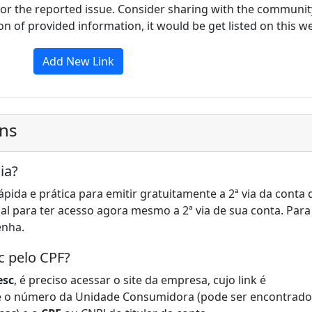
for the reported issue. Consider sharing with the communit
tion of provided information, it would be get listed on this 
Add New Link
ons
ia?
ção rápida e prática para emitir gratuitamente a 2ª via da conta 
ual para ter acesso agora mesmo a 2ª via de sua conta. Para
enha.
c pelo CPF?
esc
, é preciso acessar o site da empresa, cujo link é
ite o número da Unidade Consumidora (pode ser encontrado