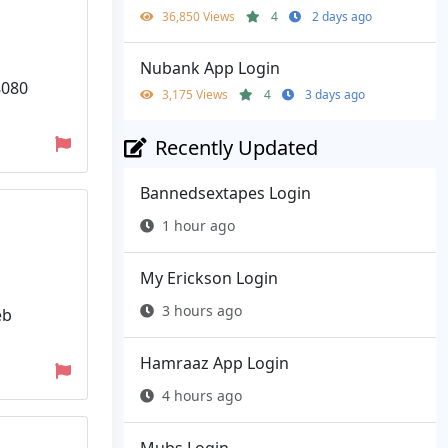
36,850 Views
4
2 days ago
Nubank App Login
8080
3,175 Views
4
3 days ago
Recently Updated
Bannedsextapes Login
1 hour ago
My Erickson Login
3 hours ago
eb
Hamraaz App Login
4 hours ago