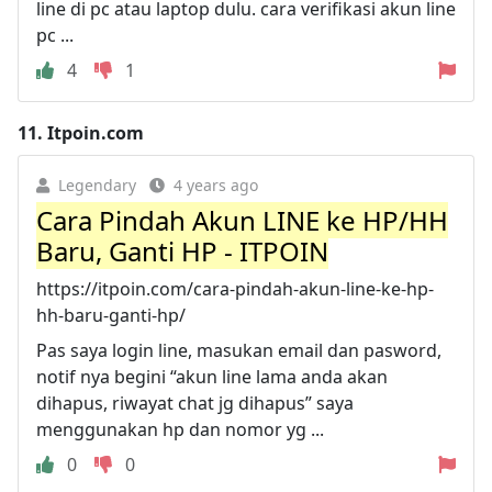
line di pc atau laptop dulu. cara verifikasi akun line
pc ...
4
1
11.
Itpoin.com
Legendary
4 years ago
Cara Pindah Akun LINE ke HP/HH
Baru, Ganti HP - ITPOIN
https://itpoin.com/cara-pindah-akun-line-ke-hp-
hh-baru-ganti-hp/
Pas saya login line, masukan email dan pasword,
notif nya begini “akun line lama anda akan
dihapus, riwayat chat jg dihapus” saya
menggunakan hp dan nomor yg ...
0
0