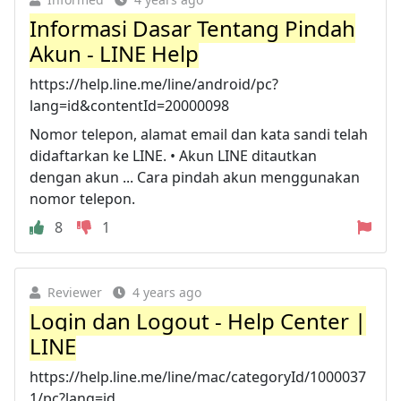
Informasi Dasar Tentang Pindah
Akun - LINE Help
https://help.line.me/line/android/pc?
lang=id&contentId=20000098
Nomor telepon, alamat email dan kata sandi telah
didaftarkan ke LINE. • Akun LINE ditautkan
dengan akun ... Cara pindah akun menggunakan
nomor telepon.
8
1
Reviewer
4 years ago
Login dan Logout - Help Center |
LINE
https://help.line.me/line/mac/categoryId/1000037
1/pc?lang=id