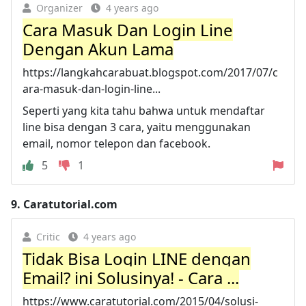
Organizer
4 years ago
Cara Masuk Dan Login Line
Dengan Akun Lama
https://langkahcarabuat.blogspot.com/2017/07/c
ara-masuk-dan-login-line...
Seperti yang kita tahu bahwa untuk mendaftar
line bisa dengan 3 cara, yaitu menggunakan
email, nomor telepon dan facebook.
5
1
9.
Caratutorial.com
Critic
4 years ago
Tidak Bisa Login LINE dengan
Email? ini Solusinya! - Cara ...
https://www.caratutorial.com/2015/04/solusi-