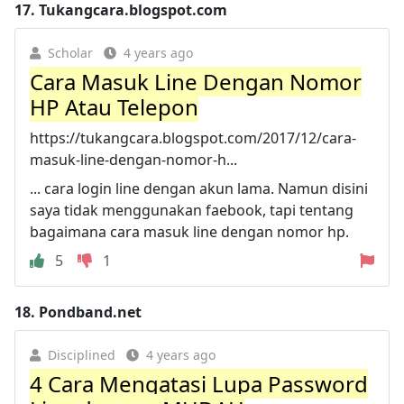
17.
Tukangcara.blogspot.com
Scholar
4 years ago
Cara Masuk Line Dengan Nomor
HP Atau Telepon
https://tukangcara.blogspot.com/2017/12/cara-
masuk-line-dengan-nomor-h...
... cara login line dengan akun lama. Namun disini
saya tidak menggunakan faebook, tapi tentang
bagaimana cara masuk line dengan nomor hp.
5
1
18.
Pondband.net
Disciplined
4 years ago
4 Cara Mengatasi Lupa Password