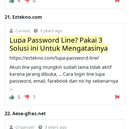
4
0
21.
Eztekno.com
Curious
3 years ago
Lupa Password Line? Pakai 3
Solusi ini Untuk Mengatasinya
https://eztekno.com/lupa-password-line/
Akun line yang mungkin sudah lama tidak aktif
karena jarang dibuka, ... Cara login line lupa
password, email, facebook dan no hp sebenarnya
...
5
1
22.
Aesa-gfras.net
Organizer
3 years ago