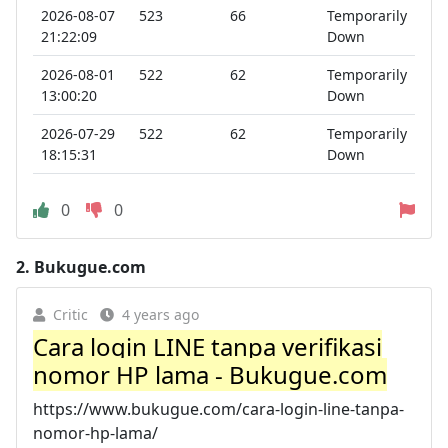
2026-08-07
523
66
Temporarily
21:22:09
Down
2026-08-01
522
62
Temporarily
13:00:20
Down
2026-07-29
522
62
Temporarily
18:15:31
Down
0
0
2.
Bukugue.com
Critic
4 years ago
Cara login LINE tanpa verifikasi
nomor HP lama - Bukugue.com
https://www.bukugue.com/cara-login-line-tanpa-
nomor-hp-lama/