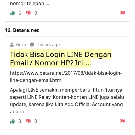
nomor telepon ...
5
0
16.
Betara.net
Guru
4 years ago
Tidak Bisa Login LINE Dengan
Email / Nomor HP? Ini ...
https://www.betara.net/2017/08/tidak-bisa-login-
line-dengan-email.html
Apalagi LINE semakin memperbarui fitur-fiturnya
seperti LINE Relay. Konten-konten LINE juga selalu
update, karena jika kita Add Official Account yang
ada di ...
3
0