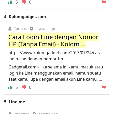
5
0
4.
Kolomgadget.com
Curious
4 years ago
Cara Login Line dengan Nomor
HP (Tanpa Email) - Kolom ...
https://www.kolomgadget.com/2017/07/24/cara-
login-line-dengan-nomor-hp...
Gadgetail.com – Jika selama ini kamu masuk atau
login ke Line menggunakan email, namun suatu
saat kamu lupa dengan email akun Line kamu, ...
5
0
5.
Line.me
Informed
4 years ago