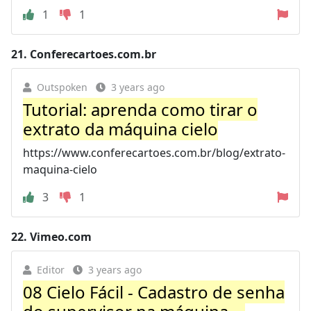
1
1
21.
Conferecartoes.com.br
Outspoken
3 years ago
Tutorial: aprenda como tirar o
extrato da máquina cielo
https://www.conferecartoes.com.br/blog/extrato-
maquina-cielo
3
1
22.
Vimeo.com
Editor
3 years ago
08 Cielo Fácil - Cadastro de senha