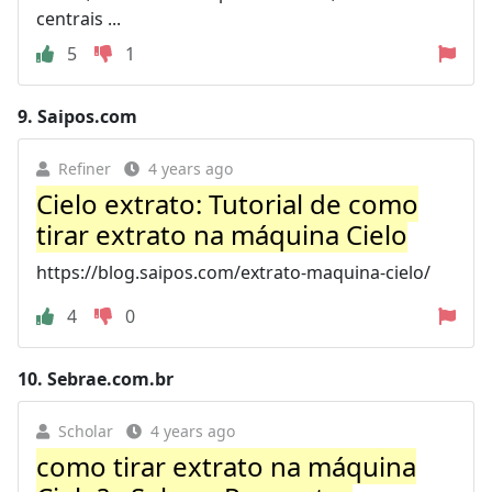
centrais ...
5
1
9.
Saipos.com
Refiner
4 years ago
Cielo extrato: Tutorial de como
tirar extrato na máquina Cielo
https://blog.saipos.com/extrato-maquina-cielo/
4
0
10.
Sebrae.com.br
Scholar
4 years ago
como tirar extrato na máquina