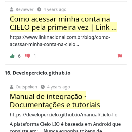
Reviewer
4 years ago
Como acessar minha conta na
CIELO pela primeira vez | Link ...
https://www.linknacional.com.br/blog/como-
acessar-minha-conta-na-cielo...
6
1
16.
Developercielo.github.io
Outspoken
4 years ago
Manual de integração ·
Documentações e tutoriais
https://developercielo.github.io/manual/cielo-lio
A plataforma Cielo LIO é baseada em Android que
consiste em: ... Nunca exponha tokens de