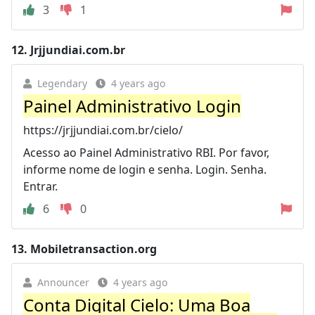
3
1
12.
Jrjjundiai.com.br
Legendary
4 years ago
Painel Administrativo Login
https://jrjjundiai.com.br/cielo/
Acesso ao Painel Administrativo RBI. Por favor,
informe nome de login e senha. Login. Senha.
Entrar.
6
0
13.
Mobiletransaction.org
Announcer
4 years ago
Conta Digital Cielo: Uma Boa