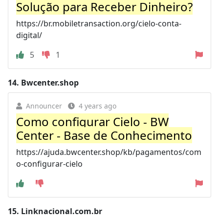
Solução para Receber Dinheiro?
https://br.mobiletransaction.org/cielo-conta-
digital/
5
1
14.
Bwcenter.shop
Announcer
4 years ago
Como configurar Cielo - BW
Center - Base de Conhecimento
https://ajuda.bwcenter.shop/kb/pagamentos/com
o-configurar-cielo
15.
Linknacional.com.br