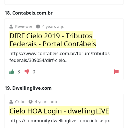
18.
Contabeis.com.br
Reviewer
4 years ago
DIRF Cielo 2019 - Tributos
Federais - Portal Contábeis
https://www.contabeis.com.br/forum/tributos-
federais/309054/dirf-cielo...
3
0
19.
Dwellinglive.com
Critic
4 years ago
Cielo HOA Login - dwellingLIVE
https://community.dwellinglive.com/cielo.aspx