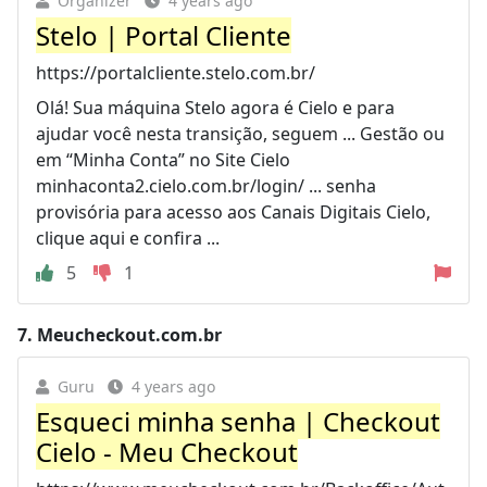
Organizer
4 years ago
Stelo | Portal Cliente
https://portalcliente.stelo.com.br/
Olá! Sua máquina Stelo agora é Cielo e para
ajudar você nesta transição, seguem ... Gestão ou
em “Minha Conta” no Site Cielo
minhaconta2.cielo.com.br/login/ ... senha
provisória para acesso aos Canais Digitais Cielo,
clique aqui e confira ...
5
1
7.
Meucheckout.com.br
Guru
4 years ago
Esqueci minha senha | Checkout
Cielo - Meu Checkout