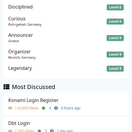
Disciplined
Level 6
Curious
Level 6
Ruhrgebiet, Germany
Announcer
Level 9
Greece
Organizer
Level 9
Munich, Germany
Legendary
Level 9
Most Discussed
Konami Login Register
114,353 Views
4
6 hours ago
Dbt Login
2,563 Views
3
1 day ago