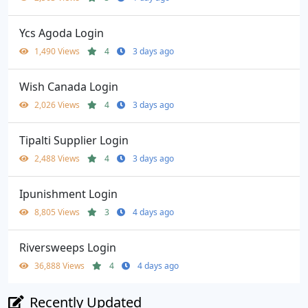
Ycs Agoda Login
1,490 Views
4
3 days ago
Wish Canada Login
2,026 Views
4
3 days ago
Tipalti Supplier Login
2,488 Views
4
3 days ago
Ipunishment Login
8,805 Views
3
4 days ago
Riversweeps Login
36,888 Views
4
4 days ago
Recently Updated