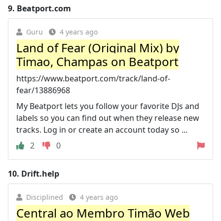
9.
Beatport.com
Guru
4 years ago
Land of Fear (Original Mix) by
Timao, Champas on Beatport
https://www.beatport.com/track/land-of-
fear/13886968
My Beatport lets you follow your favorite DJs and
labels so you can find out when they release new
tracks. Log in or create an account today so ...
2
0
10.
Drift.help
Disciplined
4 years ago
Central ao Membro Timão Web