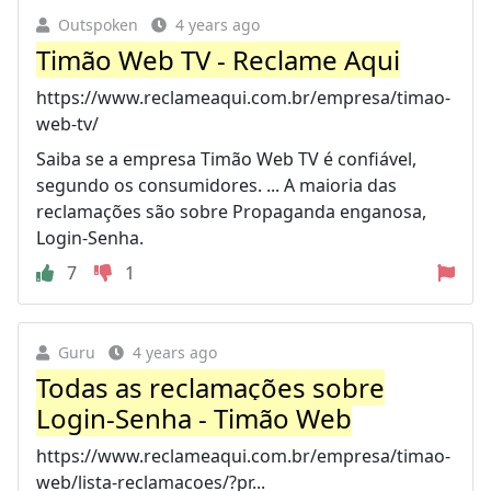
Outspoken
4 years ago
Timão Web TV - Reclame Aqui
https://www.reclameaqui.com.br/empresa/timao-
web-tv/
Saiba se a empresa Timão Web TV é confiável,
segundo os consumidores. ... A maioria das
reclamações são sobre Propaganda enganosa,
Login-Senha.
7
1
Guru
4 years ago
Todas as reclamações sobre
Login-Senha - Timão Web
https://www.reclameaqui.com.br/empresa/timao-
web/lista-reclamacoes/?pr...