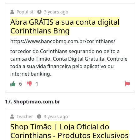
Populist
3 years ago
Abra GRÁTIS a sua conta digital
Corinthians Bmg
https://www.bancobmg.com.br/corinthians/
torcedor do Corinthians segurando no peito a
camisa do Timão. Conta Digital Gratuita. Controle
toda a sua vida financeira pelo aplicativo ou
internet banking.
6
1
17.
Shoptimao.com.br
Teacher
3 years ago
Shop Timão | Loja Oficial do
Corinthians - Produtos Exclusivos