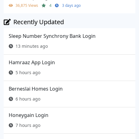
36,875 Views
4
3 days ago
Recently Updated
Sleep Number Synchrony Bank Login
13 minutes ago
Hamraaz App Login
5 hours ago
Berneslai Homes Login
6 hours ago
Honeygain Login
7 hours ago