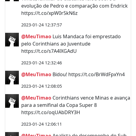
evolução de Pedro e comparação com Endrick
https://t.co/xpW0r5kN6z
2023-01-24 12:37:57
@MeuTimao
Luis Mandaca foi emprestado
pelo Corinthians ao Juventude
https://t.co/s7A4lXGAdU
2023-01-24 12:32:46
@MeuTimao
Bidou! https://t.co/BrWdFpxYn4
2023-01-24 12:08:05
@MeuTimao
Corinthians vence Minas e avança
para a semifinal da Copa Super 8
https://t.co/oqUAbDRY3H
2023-01-24 12:06:11
@MeuTimao
Analista de desempenho do Sub-