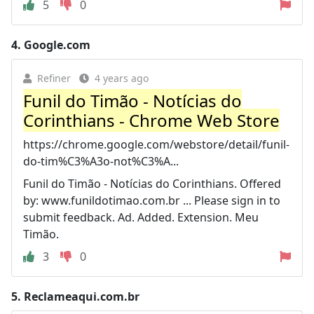
5
0
4.
Google.com
Refiner
4 years ago
Funil do Timão - Notícias do
Corinthians - Chrome Web Store
https://chrome.google.com/webstore/detail/funil-
do-tim%C3%A3o-not%C3%A...
Funil do Timão - Notícias do Corinthians. Offered
by: www.funildotimao.com.br ... Please sign in to
submit feedback. Ad. Added. Extension. Meu
Timão.
3
0
5.
Reclameaqui.com.br