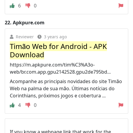
6
0
22.
Apkpure.com
Reviewer
3 years ago
Timão Web for Android - APK
Download
https://m.apkpure.com/tim%C3%A3o-
web/br.com.app.gpu2142528.gpu2de795bd...
Acompanhe as principais novidades do site Timão
Web na palma de sua mão. Últimas notícias do
Corinthians, próximos jogos e cobertura ...
4
0
If you know a webpage link that work for the