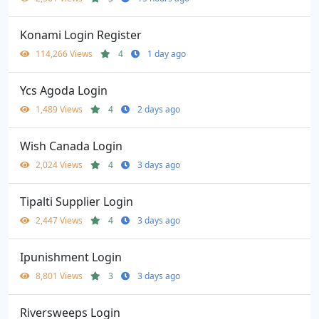
Konami Login Register
114,266 Views
4
1 day ago
Ycs Agoda Login
1,489 Views
4
2 days ago
Wish Canada Login
2,024 Views
4
3 days ago
Tipalti Supplier Login
2,447 Views
4
3 days ago
Ipunishment Login
8,801 Views
3
3 days ago
Riversweeps Login